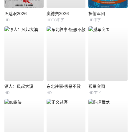
火遮眼2026
奥德赛2026
神偷军团
HD
HDTC中字
HD中字
镖人：风起大漠
东北往事·极恶不赦
孤军突围
HD
HD
HD中字