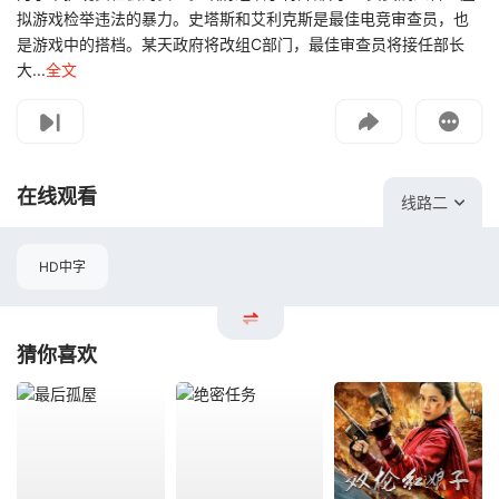
拟游戏检举违法的暴力。史塔斯和艾利克斯是最佳电竞审查员，也
是游戏中的搭档。某天政府将改组C部门，最佳审查员将接任部长
大...
全文
影片报错
如遇无法播放请提交给我们
在线观看
线路二
HD中字
猜你喜欢