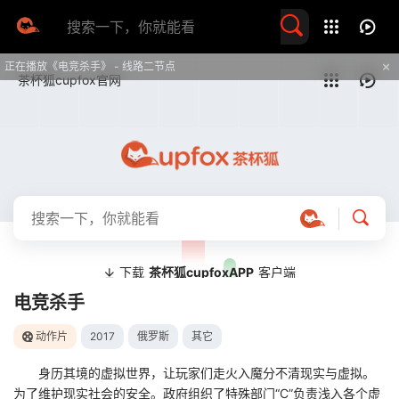
留言求片
正在播放《电竞杀手》 - 线路二节点
提醒
不要轻易相信视频中的任何广告，谨防上当受骗
技巧
如遇视频无法播放或加载速度慢，可尝试切换播放线路
电竞杀手
动作片
2017
俄罗斯
其它
身历其境的虚拟世界，让玩家们走火入魔分不清现实与虚拟。
为了维护现实社会的安全。政府组织了特殊部门“C”负责浅入各个虚