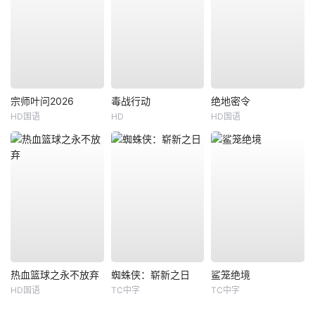
宗师叶问2026
毒战行动
绝地密令
HD国语
HD
HD国语
热血篮球之永不放弃
蜘蛛侠：崭新之日
鲨笼绝境
HD国语
TC中字
TC中字