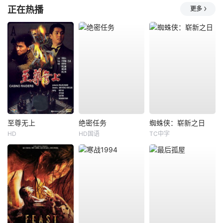
正在热播
更多
至尊无上
绝密任务
蜘蛛侠：崭新之日
HD
HD国语
TC中字