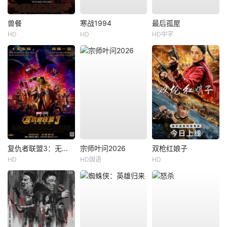
兽餐
寒战1994
最后孤屋
HD
HD
HD中字
复仇者联盟3：无限战争
宗师叶问2026
双枪红娘子
HD
HD国语
HD