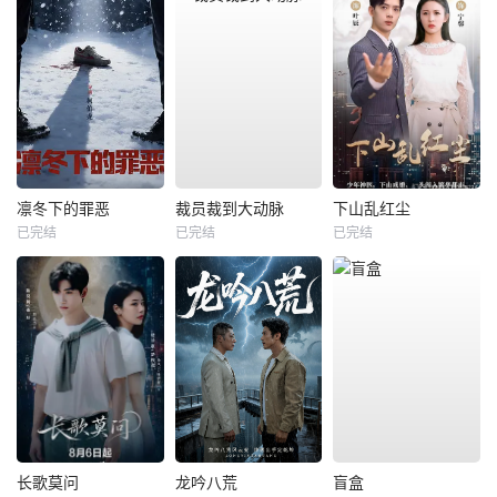
凛冬下的罪恶
裁员裁到大动脉
下山乱红尘
已完结
已完结
已完结
长歌莫问
龙吟八荒
盲盒