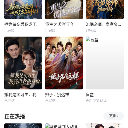
拒绝做妾后我成了太子侧妃
重生之诱他沉沦
流氓帝师，皇家金牌县令
已完结
已完结
已完结
嫌我是实习生，我亮出老板身份
娘子，别这样
盲盒
已完结
已完结
更新至第13集
正在热播
更多