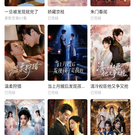
一旦被发现就完了
娇藏京枝
朱门春闺
更新至第01集
已完结
已完结
温柔狩猎
当上月嫂后发现孩子是我的
清冷权臣他又争又抢
已完结
已完结
已完结