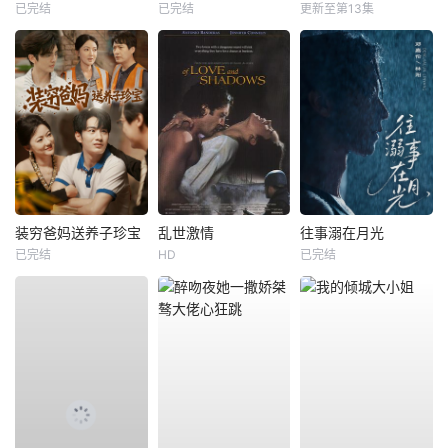
已完结
已完结
更新至第13集
装穷爸妈送养子珍宝
乱世激情
往事溺在月光
已完结
HD
已完结