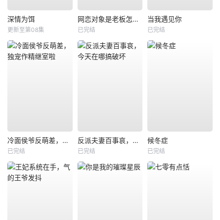
深情为饵
网恋对象是老板怎么办
当我遇见你
更新至第08集
已完结
已完结
冷面侯爷反萌差，独宠作精继室啦
反派夫妻百事哀，今天在哪搞破坏
候冬症
已完结
已完结
已完结