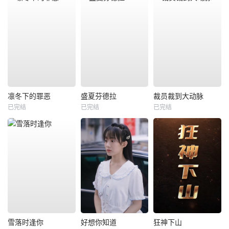
凛冬下的罪恶
盛夏芬德拉
裁员裁到大动脉
已完结
已完结
已完结
雪落时逢你
好想你知道
狂神下山