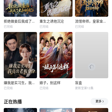
拒绝做妾后我成了太子侧妃
重生之诱他沉沦
流氓帝师，皇家金牌县令
已完结
已完结
已完结
嫌我是实习生，我亮出老板身份
娘子，别这样
盲盒
已完结
已完结
更新至第13集
正在热播
更多