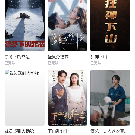
凛冬下的罪恶
盛夏芬德拉
狂神下山
已完结
已完结
已完结
裁员裁到大动脉
下山乱红尘
傅总，夫人这次真的死了