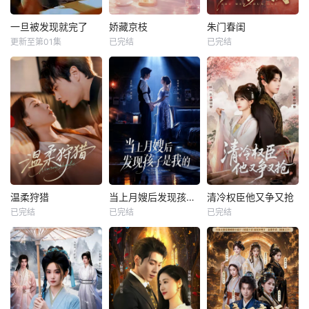
一旦被发现就完了
娇藏京枝
朱门春闺
更新至第01集
已完结
已完结
温柔狩猎
当上月嫂后发现孩子是我的
清冷权臣他又争又抢
已完结
已完结
已完结