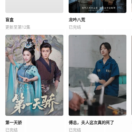
盲盒
龙吟八荒
更新至第12集
已完结
第一天骄
傅总，夫人这次真的死了
已完结
已完结