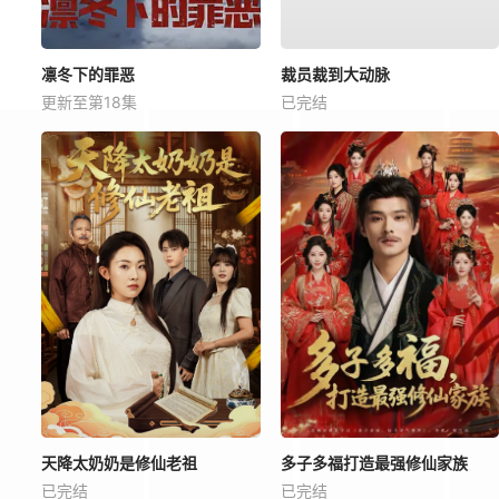
凛冬下的罪恶
裁员裁到大动脉
更新至第18集
已完结
天降太奶奶是修仙老祖
多子多福打造最强修仙家族
已完结
已完结