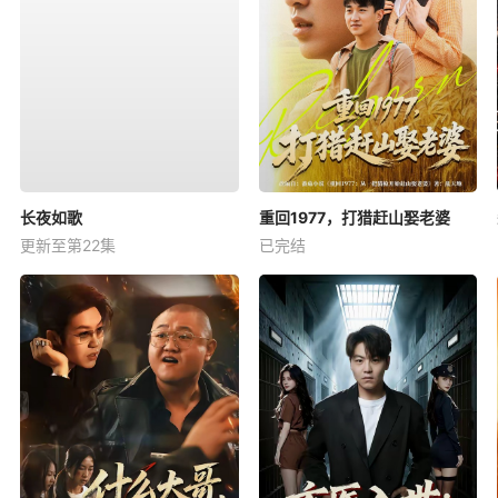
长夜如歌
重回1977，打猎赶山娶老婆
更新至第22集
已完结