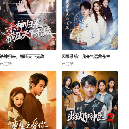
杀神归来，横压天下无敌
因果系统：我夺气运救苍生
已完结
已完结