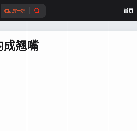
首页
搜一搜
钓成翘嘴