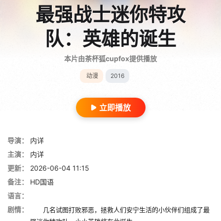
最强战士迷你特攻
队：英雄的诞生
本片由茶杯狐cupfox提供播放
动漫
2016
立即播放
导演：
内详
主演：
内详
更新：
2026-06-04 11:15
备注：
HD国语
语言：
剧情：
几名试图打败邪恶，拯救人们安宁生活的小伙伴们组成了最