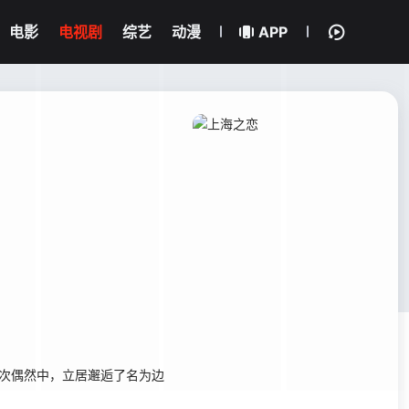
电影
电视剧
综艺
动漫
APP
次偶然中，立居邂逅了名为边