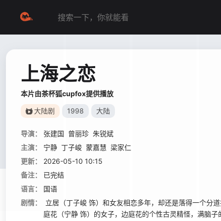
上海之恋
本片由茶杯狐cupfox提供播放
大陆剧
1998
大陆
导演：
张建国
曾丽珍
朱锐斌
主演：
宁静
丁子峻
蒙嘉慧
梁家仁
更新：
2026-05-10 10:15
备注：
已完结
语言：
国语
剧情：
立居（丁子峻 饰）和女友相恋多年，却还是落得一个分
庭花（宁静 饰）的女子，边庭花的个性古灵精怪，满脑子的