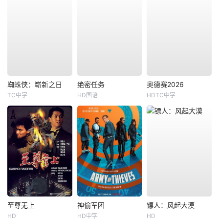
蜘蛛侠：崭新之日
绝密任务
奥德赛2026
TC中字
HD国语
HDTC中字
至尊无上
神偷军团
镖人：风起大漠
HD
HD中字
HD