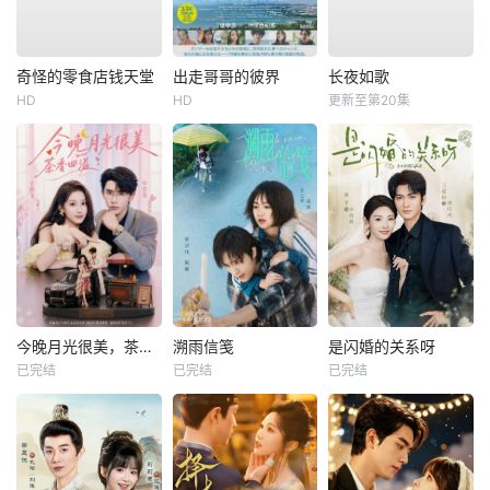
奇怪的零食店钱天堂
出走哥哥的彼界
长夜如歌
HD
HD
更新至第20集
今晚月光很美，茶香四溢
溯雨信笺
是闪婚的关系呀
已完结
已完结
已完结