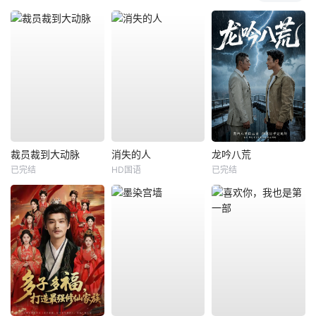
裁员裁到大动脉
消失的人
龙吟八荒
已完结
HD国语
已完结