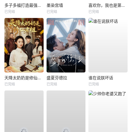
多子多福打造最强修仙家族
墨染宫墙
喜欢你，我也是第一部
已完结
已完结
已完结
天降太奶奶是修仙老祖
盛夏芬德拉
谁在说朕坏话
已完结
已完结
已完结