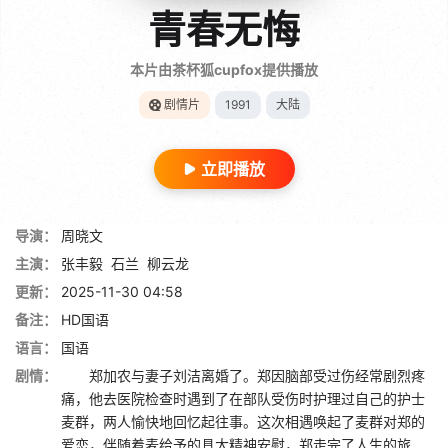
青春无悔
本片由茶杯狐cupfox提供播放
剧情片
1991
大陆
立即播放
导演：
周晓文
主演：
张丰毅
石兰
柳云龙
更新：
2025-11-30 04:58
备注：
HD国语
语言：
国语
剧情：
郑加农与妻子刘洁离婚了。郑因脑部受过伤经常剧烈疼
痛，他去医院检查时遇到了在部队受伤时护理过自己的护士
麦群，两人愉快地回忆起往事。这次相遇唤起了麦群对郑的
爱恋，伴随着麦给予的具大精神安慰，郑走完了人生的旅