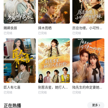
赐卿良辰
择木而栖
厉总勿缠，小可怜只想当厂妹
已完结
已完结
已完结
匠人有七喜
别惹吉星，她打人专打脸
陆先生的命定妻她飒又野
已完结
已完结
已完结
正在热播
更多