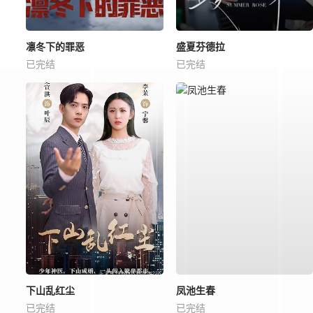
凛冬下的罪恶
盛夏芬德拉
已完结
已完结
下山乱红尘
凤池生春
已完结
已完结