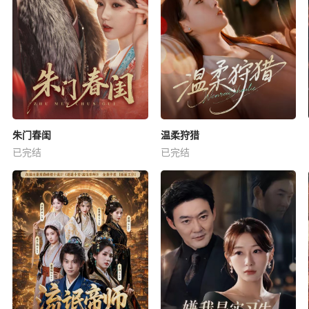
朱门春闺
温柔狩猎
已完结
已完结