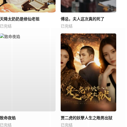
天降太奶奶是修仙老祖
傅总，夫人这次真的死了
已完结
已完结
致命夜焰
贾二虎的妖孽人生之皓男出狱
已完结
已完结