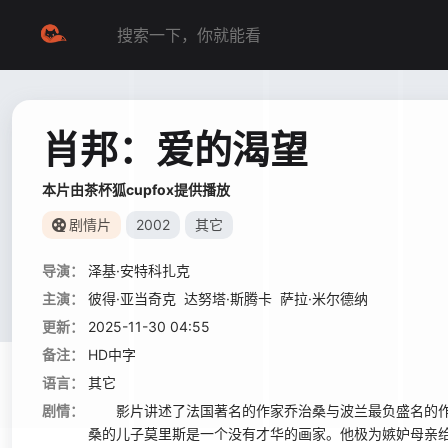
肖邦：爱的渴望
本片由茶杯狐cupfox提供播放
剧情片
2002
其它
导演：
泽基·安特科扎克
主演：
彼得·亚当奇克
达努塔·斯腾卡
萨拉·米尔德纳
更新：
2025-11-30 04:55
备注：
HD中字
语言：
其它
剧情：
影片讲述了法国著名的作家乔治桑与波兰最负盛名的
桑的儿子莫里斯是一个没有才华的画家。他极为嫉妒母亲给