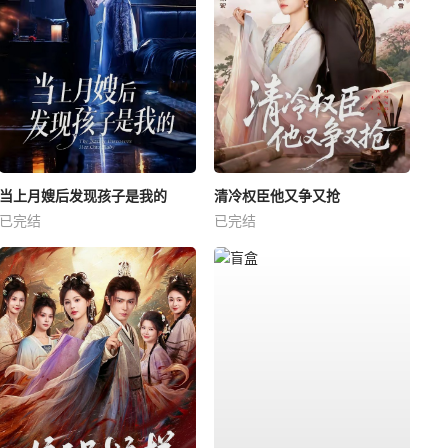
当上月嫂后发现孩子是我的
清冷权臣他又争又抢
已完结
已完结