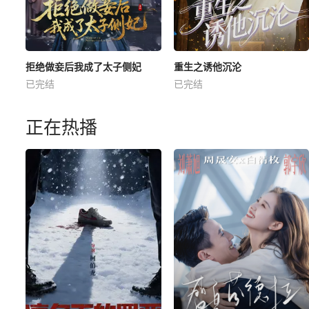
拒绝做妾后我成了太子侧妃
重生之诱他沉沦
已完结
已完结
正在热播