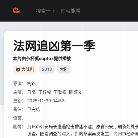
法网追凶第一季
本片由茶杯狐cupfox提供播放
大陆剧
2018
大陆
导演：
杨铭
主演：
马境
王梓权
王劲松
陈颢文
更新：
2025-11-30 04:53
备注：
已完结
语言：
剧情：
海州市公安局长遭遇枪击昏迷不醒，原省公安厅刑侦处处
调查。随着调查的深入，新的命案再次发生，海州市经济命