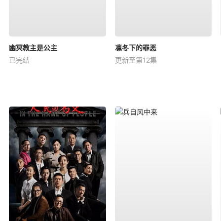
幽冥教主是公主
凛冬下的罪恶
已完结
更新至第12集