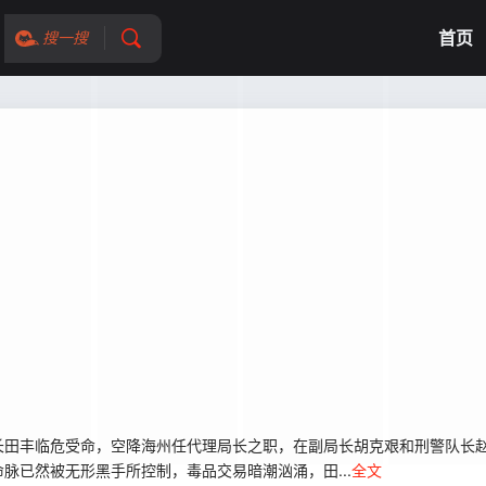
首页
搜一搜
长田丰临危受命，空降海州任代理局长之职，在副局长胡克艰和刑警队长
脉已然被无形黑手所控制，毒品交易暗潮汹涌，田...
全文