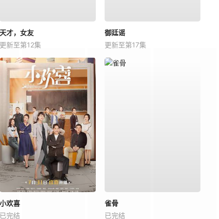
天才，女友
御廷谣
更新至第12集
更新至第17集
小欢喜
雀骨
已完结
已完结