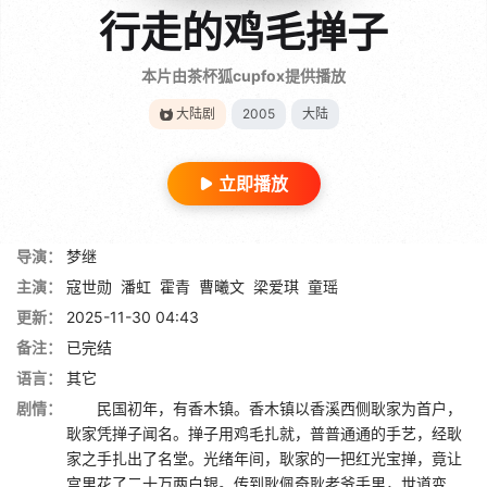
行走的鸡毛掸子
本片由茶杯狐cupfox提供播放
大陆剧
2005
大陆
立即播放
导演：
梦继
主演：
寇世勋
潘虹
霍青
曹曦文
梁爱琪
童瑶
更新：
2025-11-30 04:43
备注：
已完结
语言：
其它
剧情：
民国初年，有香木镇。香木镇以香溪西侧耿家为首户，
耿家凭掸子闻名。掸子用鸡毛扎就，普普通通的手艺，经耿
家之手扎出了名堂。光绪年间，耿家的一把红光宝掸，竟让
宫里花了二十万两白银。传到耿佩奇耿老爷手里，世道变