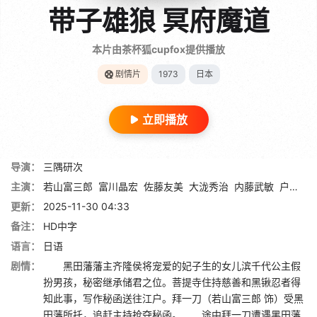
带子雄狼 冥府魔道
本片由茶杯狐cupfox提供播放
剧情片
1973
日本
立即播放
导演：
三隅研次
主演：
若山富三郎
富川晶宏
佐藤友美
大泷秀治
内藤武敏
户浦六宏
更新：
2025-11-30 04:33
备注：
HD中字
语言：
日语
剧情：
黑田藩藩主齐隆侯将宠爱的妃子生的女儿滨千代公主假
扮男孩，秘密继承储君之位。菩提寺住持慈善和黑锹忍者得
知此事，写作秘函送往江户。拜一刀（若山富三郎 饰）受黑
田藩所托，追赶主持抢夺秘函。 途中拜一刀遭遇黑田藩