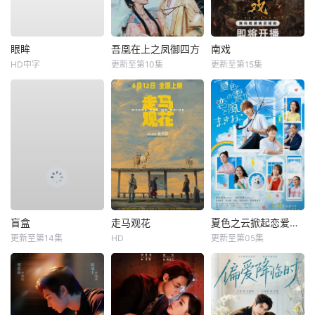
眼眸
吾凰在上之凤御四方
南戏
HD中字
更新至第10集
更新至第15集
盲盒
走马观花
夏色之云掀起恋爱与风暴
更新至第14集
HD
更新至第05集