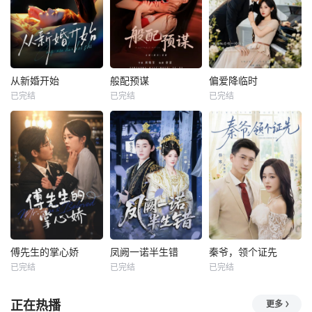
从新婚开始
般配预谋
偏爱降临时
已完结
已完结
已完结
傅先生的掌心娇
凤阙一诺半生错
秦爷，领个证先
已完结
已完结
已完结
正在热播
更多