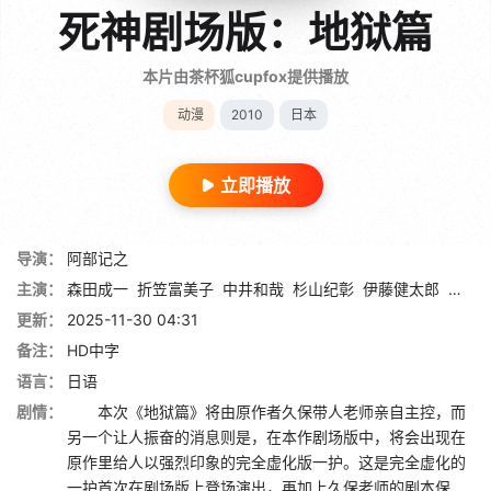
死神剧场版：地狱篇
本片由茶杯狐cupfox提供播放
动漫
2010
日本
立即播放
导演：
阿部记之
主演：
森田成一
折笠富美子
中井和哉
杉山纪彰
伊藤健太郎
松冈
更新：
2025-11-30 04:31
备注：
HD中字
语言：
日语
剧情：
本次《地狱篇》将由原作者久保带人老师亲自主控，而
另一个让人振奋的消息则是，在本作剧场版中，将会出现在
原作里给人以强烈印象的完全虚化版一护。这是完全虚化的
一护首次在剧场版上登场演出，再加上久保老师的剧本保