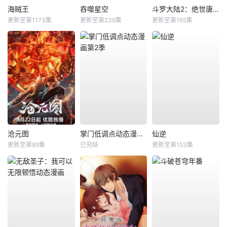
海贼王
吞噬星空
斗罗大陆2：绝世唐门
更新至第1173集
更新至第236集
更新至第165集
沧元图
掌门低调点动态漫画第2季
仙逆
更新至第89集
已完结
更新至第153集