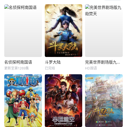
名侦探柯南国语
斗罗大陆
完美世界剧场版九劫焚天
更新至第1269集
已完结
HD国语