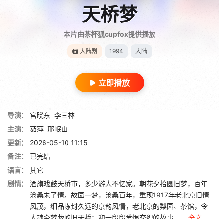
天桥梦
本片由茶杯狐cupfox提供播放
大陆剧
1994
大陆
立即播放
导演：
宫晓东
李三林
主演：
茹萍
邢岷山
更新：
2026-05-10 11:15
备注：
已完结
语言：
其它
剧情：
酒旗戏鼓天桥市，多少游人不忆家。朝花夕拾圆旧梦，百年
沧桑未了情。故园一梦，沧桑百年，重现1917年老北京旧情
风茂，细品陈封久远的京韵风情，老北京的梨园、茶馆，令
人魂牵梦萦的旧天桥；和一段段爱恨交织的故事。 ...
全文