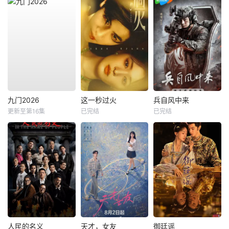
九门2026
这一秒过火
兵自风中来
更新至第16集
已完结
已完结
人民的名义
天才，女友
御廷谣