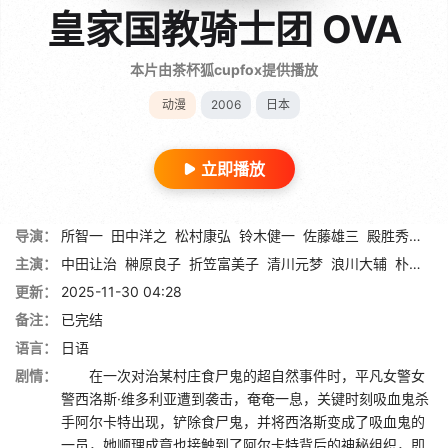
皇家国教骑士团 OVA
本片由茶杯狐cupfox提供播放
动漫
2006
日本
立即播放
导演：
所智一
田中洋之
松村康弘
铃木健一
佐藤雄三
殿胜秀树
伊
主演：
中田让治
榊原良子
折笠富美子
清川元梦
浪川大辅
朴璐美
更新：
2025-11-30 04:28
备注：
已完结
语言：
日语
剧情：
在一次对治某村庄食尸鬼的超自然事件时，平凡女警女
警西洛斯·维多利亚遭到袭击，奄奄一息，关键时刻吸血鬼杀
手阿尔卡特出现，铲除食尸鬼，并将西洛斯变成了吸血鬼的
一员，她顺理成章也接触到了阿尔卡特背后的神秘组织，即