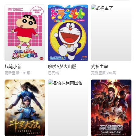
蜡笔小新
哆啦A梦大山版
武神主宰
更新至第1181集
已完结
更新至第680集