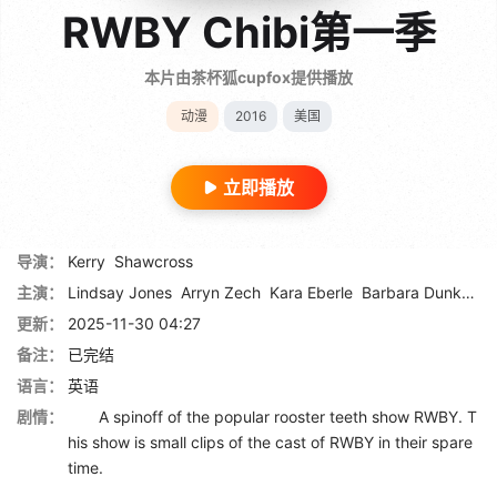
RWBY Chibi第一季
本片由茶杯狐cupfox提供播放
动漫
2016
美国
立即播放
导演：
Kerry
Shawcross
主演：
Lindsay Jones
Arryn Zech
Kara Eberle
Barbara Dunkelman
更新：
2025-11-30 04:27
备注：
已完结
语言：
英语
剧情：
A spinoff of the popular rooster teeth show RWBY. T
his show is small clips of the cast of RWBY in their spare
time.