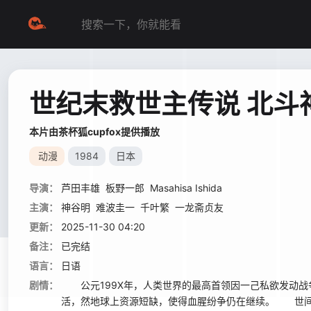
世纪末救世主传说 北斗
本片由茶杯狐cupfox提供播放
动漫
1984
日本
导演：
芦田丰雄
板野一郎
Masahisa Ishida
主演：
神谷明
难波圭一
千叶繁
一龙斋贞友
更新：
2025-11-30 04:20
备注：
已完结
语言：
日语
剧情：
公元199X年，人类世界的最高首领因一己私欲发动战
活，然地球上资源短缺，使得血腥纷争仍在继续。 世间传说