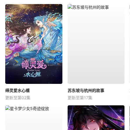
缔灵爱水心缠
苏东坡与杭州的故事
更新至第02集
更新至第17集