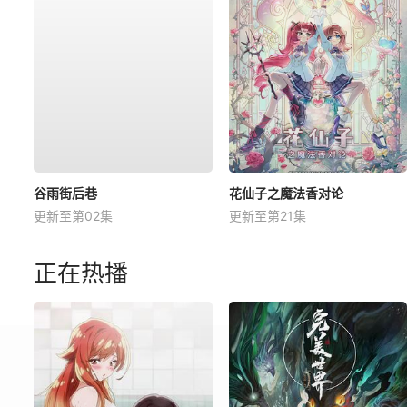
谷雨街后巷
花仙子之魔法香对论
更新至第02集
更新至第21集
正在热播