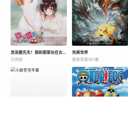
洗浴屋先生！我和那家伙在女浴池！？
完美世界
已完结
更新至第281集