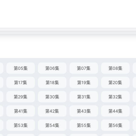
第05集
第06集
第07集
第08集
第17集
第18集
第19集
第20集
第29集
第30集
第31集
第32集
第41集
第42集
第43集
第44集
第53集
第54集
第55集
第56集