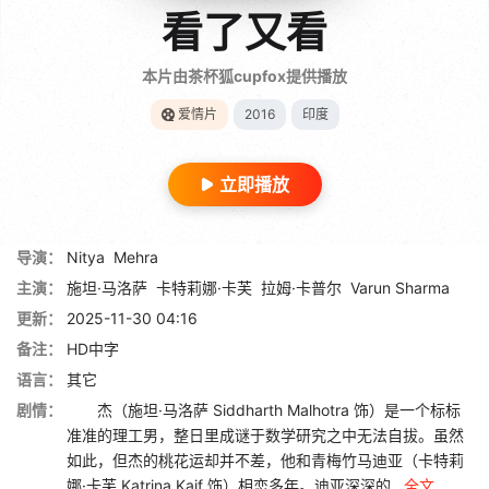
看了又看
本片由茶杯狐cupfox提供播放
爱情片
2016
印度
立即播放
导演：
Nitya
Mehra
主演：
施坦·马洛萨
卡特莉娜·卡芙
拉姆·卡普尔
Varun Sharma
更新：
2025-11-30 04:16
备注：
HD中字
语言：
其它
剧情：
杰（施坦·马洛萨 Siddharth Malhotra 饰）是一个标标
准准的理工男，整日里成谜于数学研究之中无法自拔。虽然
如此，但杰的桃花运却并不差，他和青梅竹马迪亚（卡特莉
娜·卡芙 Katrina Kaif 饰）相恋多年。迪亚深深的...
全文