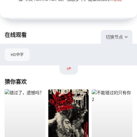
在线观看
切换节点
HD中字
猜你喜欢